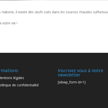
À Hakone, il existe des œufs cuits dans les sources chaudes sulfureus
 votre vie !
rmations
Inscrivez vous à notre
newsletter
entions légales
[sibwp_form id=1]
olitique de confidentialité