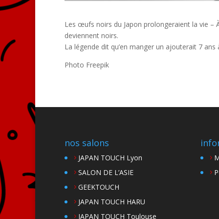
Les œufs noirs du Japon prolongeraient la vie – 
deviennent noirs.
La légende dit qu’en manger un ajouterait 7 ans à
Photo Freepik
nos salons
info
JAPAN TOUCH Lyon
M
SALON DE L’ASIE
P
GEEKTOUCH
JAPAN TOUCH HARU
JAPAN TOUCH Toulouse