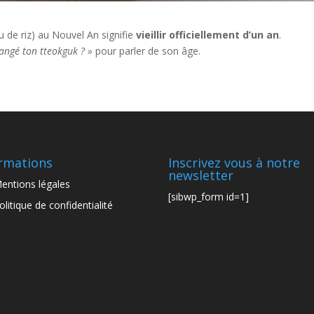
 de riz) au Nouvel An signifie
vieillir officiellement d’un an
.
angé ton tteokguk ? »
pour parler de son âge.
rmations
Inscrivez vous à notre
newsletter
entions légales
[sibwp_form id=1]
olitique de confidentialité