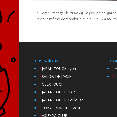
En Corée, manger le
tteokguk
(soupe de gâteau
On peut même demander à quelqu’un :
« As-tu m
nos salons
info
JAPAN TOUCH Lyon
M
SALON DE L’ASIE
P
GEEKTOUCH
JAPAN TOUCH HARU
JAPAN TOUCH Toulouse
TOKYO MARKET Brest
ASIEXPO CLUB