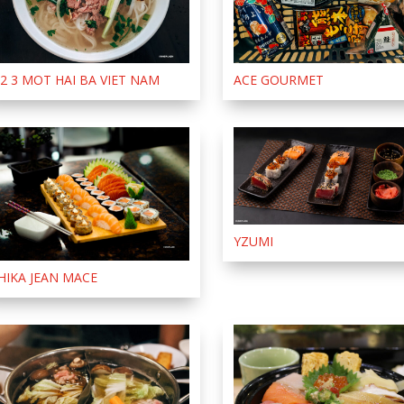
 2 3 MOT HAI BA VIET NAM
ACE GOURMET
YZUMI
HIKA JEAN MACE