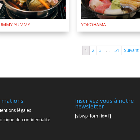
UMMY YUMMY
YOKOHAMA
1
2
3
…
51
Suivant
rmations
Inscrivez vous à notre
newsletter
entions légales
[sibwp_form id=1]
olitique de confidentialité