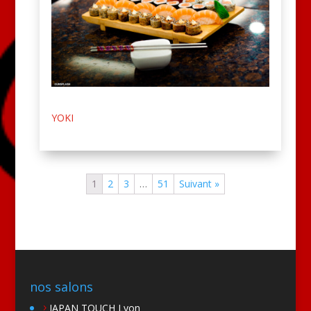
YOKI
1
2
3
…
51
Suivant »
nos salons
JAPAN TOUCH Lyon