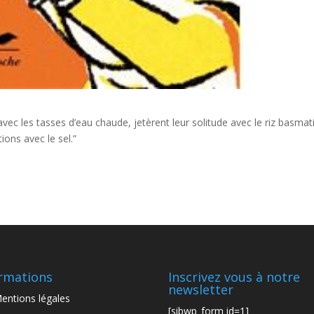
 avec les tasses d’eau chaude, jetèrent leur solitude avec le riz basmati
ions avec le sel.”
rmations
Inscrivez vous à notre
newsletter
entions légales
[sibwp_form id=1]