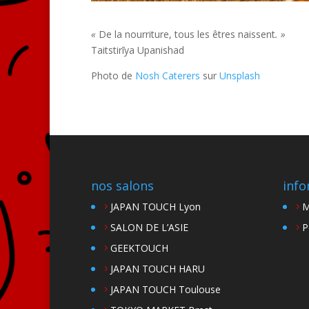
«
De la nourriture, tous les êtres naissent
. »
Tait
s
tirīya Upanishad
Photo de
Nosh Caterers
sur
Unsplash
nos salons
info
JAPAN TOUCH Lyon
M
SALON DE L’ASIE
P
GEEKTOUCH
JAPAN TOUCH HARU
JAPAN TOUCH Toulouse