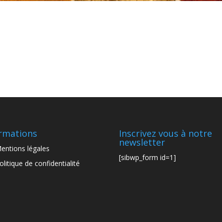
rmations
Inscrivez vous à notre
newsletter
entions légales
[sibwp_form id=1]
olitique de confidentialité