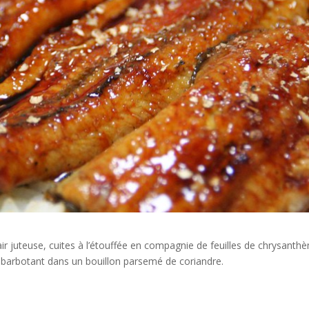
air juteuse, cuites à l’étouffée en compagnie de feuilles de chrysanth
 barbotant dans un bouillon parsemé de coriandre.