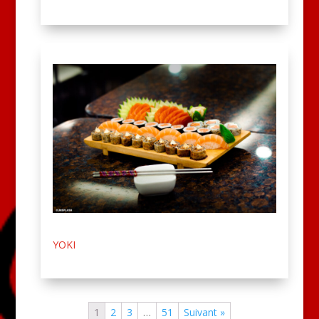
YOKI
1
2
3
…
51
Suivant »