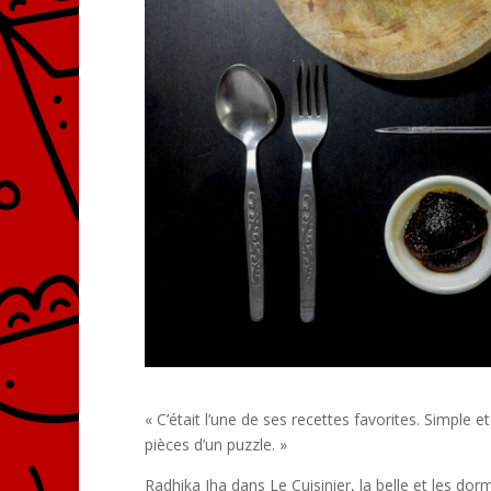
« C’était l’une de ses recettes favorites. Simple
pièces d’un puzzle. »
Radhika Jha dans Le Cuisinier, la belle et les dor