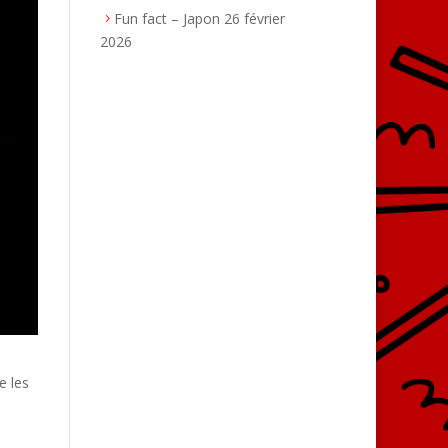
Fun fact – Japon
26 février
2026
e les