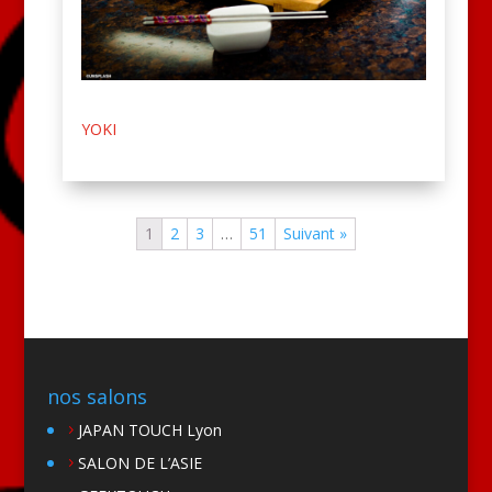
YOKI
1
2
3
…
51
Suivant »
nos salons
JAPAN TOUCH Lyon
SALON DE L’ASIE