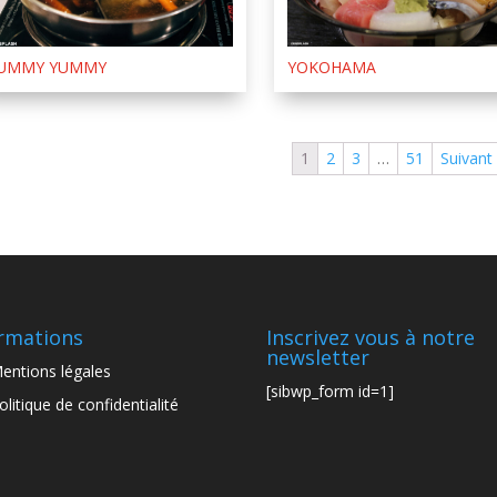
UMMY YUMMY
YOKOHAMA
1
2
3
…
51
Suivant
rmations
Inscrivez vous à notre
newsletter
entions légales
[sibwp_form id=1]
olitique de confidentialité