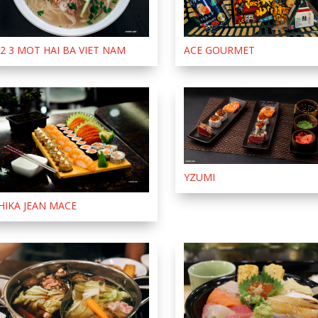
 2 3 MOT HAI BA VIET NAM
ACE GOURMET
YZUMI
HIKA JEAN MACE