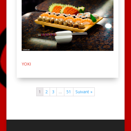
YOKI
1
2
3
…
51
Suivant »