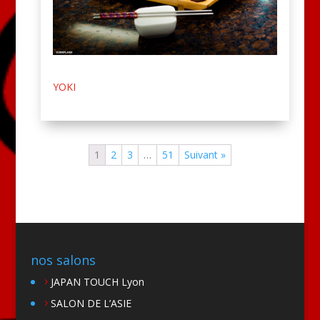
YOKI
1
2
3
…
51
Suivant »
nos salons
JAPAN TOUCH Lyon
SALON DE L’ASIE