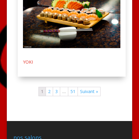
YOKI
1
2
3
…
51
Suivant »
nos salons